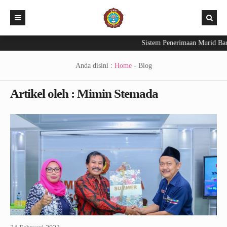
Sistem Penerimaan Murid Baru
Beranda
PPDB 2026
Anda disini :
Home
-
Blog
Aplikasi
Artikel oleh : Mimin Stemada
Berita Sekolah
Exam – CBT
INFO KELULUSAN 2026
E-Raport