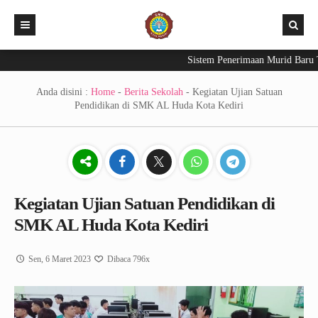
Sistem Penerimaan Murid Baru Ta
Beranda
PPDB 2026
Anda disini :
Home
-
Berita Sekolah
-
Kegiatan Ujian Satuan
Pendidikan di SMK AL Huda Kota Kediri
Aplikasi
Berita Sekolah
Exam – CBT
INFO KELULUSAN 2026
E-Raport
Kegiatan Ujian Satuan Pendidikan di
SMK AL Huda Kota Kediri
Sen, 6 Maret 2023
Dibaca 796x