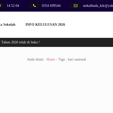
14
:
52
:
05
0354 699544
smkalhuda_kdr@yah
ta Sekolah
INFO KELULUSAN 2026
Tahun 2026 telah di buka !
Anda disini :
Home
- Tags :
hari nasional