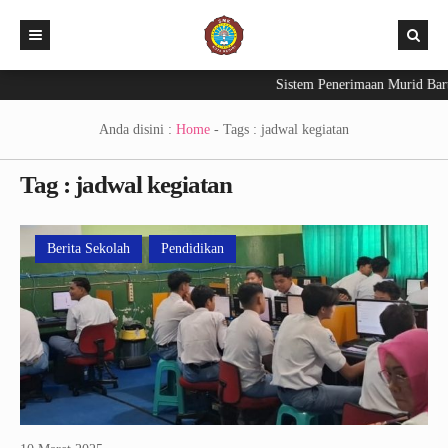
Sistem Penerimaan Murid Baru
Beranda
PPDB 2026
Anda disini :
Home
- Tags :
jadwal kegiatan
Aplikasi
Tag : jadwal kegiatan
Berita Sekolah
Exam – CBT
INFO KELULUSAN 2026
E-Raport
Berita Sekolah
Pendidikan