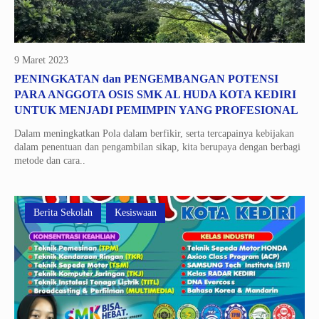
9 Maret 2023
PENINGKATAN dan PENGEMBANGAN POTENSI
PARA ANGGOTA OSIS SMK AL HUDA KOTA KEDIRI
UNTUK MENJADI PEMIMPIN YANG PROFESIONAL
Dalam meningkatkan Pola dalam berfikir, serta tercapainya kebijakan
dalam penentuan dan pengambilan sikap, kita berupaya dengan berbagi
metode dan cara..
Berita Sekolah
Kesiswaan