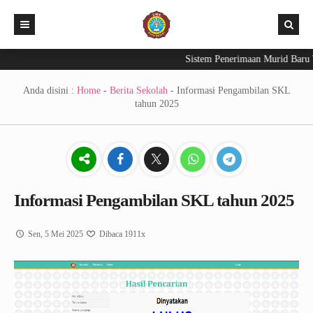
Sistem Penerimaan Murid Baru Ta
Beranda
PPDB 2026
Anda disini :
Home
-
Berita Sekolah
-
Informasi Pengambilan SKL
tahun 2025
Aplikasi
Berita Sekolah
Exam – CBT
INFO KELULUSAN 2026
E-Raport
Informasi Pengambilan SKL tahun 2025
Sen, 5 Mei 2025
Dibaca 1911x