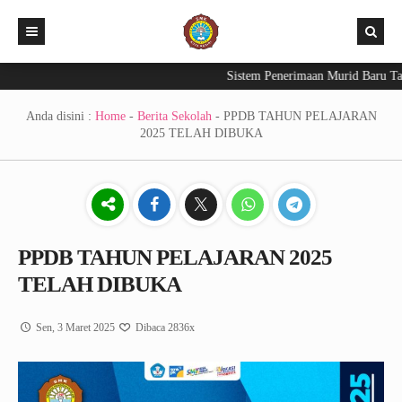
Sistem Penerimaan Murid Baru Tahun
Beranda
PPDB 2026
Anda disini :
Home
-
Berita Sekolah
-
PPDB TAHUN PELAJARAN
2025 TELAH DIBUKA
Aplikasi
Berita Sekolah
Exam – CBT
INFO KELULUSAN 2026
E-Raport
PPDB TAHUN PELAJARAN 2025
TELAH DIBUKA
Sen, 3 Maret 2025
Dibaca 2836x