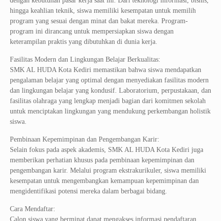
dengan kebutuhan pasar kerja saat ini. Dari teknologi informasi, bisnis,
hingga keahlian teknik, siswa memiliki kesempatan untuk memilih
program yang sesuai dengan minat dan bakat mereka. Program-
program ini dirancang untuk mempersiapkan siswa dengan
keterampilan praktis yang dibutuhkan di dunia kerja.
Fasilitas Modern dan Lingkungan Belajar Berkualitas:
SMK AL HUDA Kota Kediri memastikan bahwa siswa mendapatkan
pengalaman belajar yang optimal dengan menyediakan fasilitas modern
dan lingkungan belajar yang kondusif. Laboratorium, perpustakaan, dan
fasilitas olahraga yang lengkap menjadi bagian dari komitmen sekolah
untuk menciptakan lingkungan yang mendukung perkembangan holistik
siswa.
Pembinaan Kepemimpinan dan Pengembangan Karir:
Selain fokus pada aspek akademis, SMK AL HUDA Kota Kediri juga
memberikan perhatian khusus pada pembinaan kepemimpinan dan
pengembangan karir. Melalui program ekstrakurikuler, siswa memiliki
kesempatan untuk mengembangkan kemampuan kepemimpinan dan
mengidentifikasi potensi mereka dalam berbagai bidang.
Cara Mendaftar:
Calon siswa yang berminat dapat mengakses informasi pendaftaran