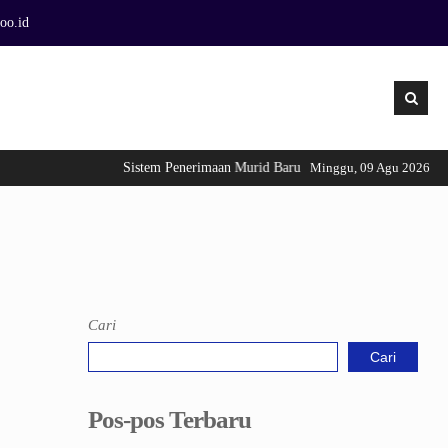
oo.id
Sistem Penerimaan Murid Baru Tahun 2026 telah di buka 
Minggu, 09 Agu 2026
Cari
Cari
Pos-pos Terbaru