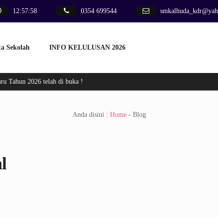
12
:
57
:
58
0354 699544
smkalhuda_kdr@yah
ta Sekolah
INFO KELULUSAN 2026
u Tahun 2026 telah di buka !
Anda disini :
Home
-
Blog
l