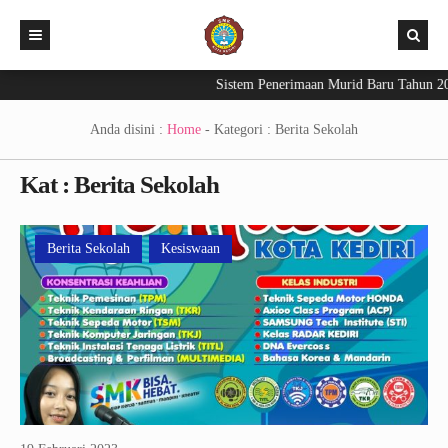
Sistem Penerimaan Murid Baru Tahun 202
Beranda
PPDB 2026
Anda disini :
Home
- Kategori :
Berita Sekolah
Aplikasi
Kat : Berita Sekolah
Berita Sekolah
Exam – CBT
INFO KELULUSAN 2026
E-Raport
Berita Sekolah
Kesiswaan